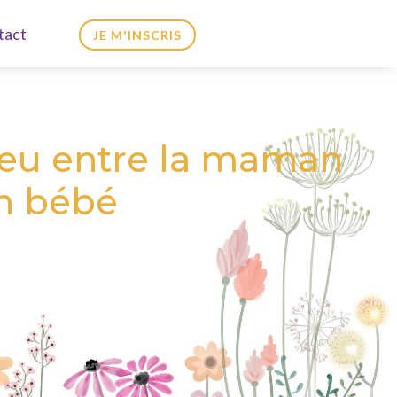
tact
JE M'INSCRIS
jeu entre la maman
on bébé