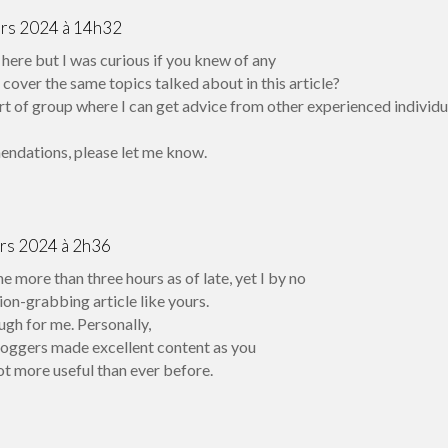
ars 2024 à 14h32
ere but I was curious if you knew of any
over the same topics talked about in this article?
part of group where I can get advice from other experienced individu
endations, please let me know.
ars 2024 à 2h36
ne more than three hours as of late, yet I by no
on-grabbing article like yours.
ugh for me. Personally,
loggers made excellent content as you
lot more useful than ever before.