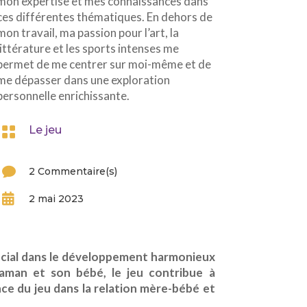
mon expertise et mes connaissances dans
ces différentes thématiques. En dehors de
mon travail, ma passion pour l’art, la
littérature et les sports intenses me
permet de me centrer sur moi-même et de
me dépasser dans une exploration
personnelle enrichissante.

Le jeu

2 Commentaire(s)

2 mai 2023
crucial dans le développement harmonieux
 maman et son bébé, le jeu contribue à
nce du jeu dans la relation mère-bébé et