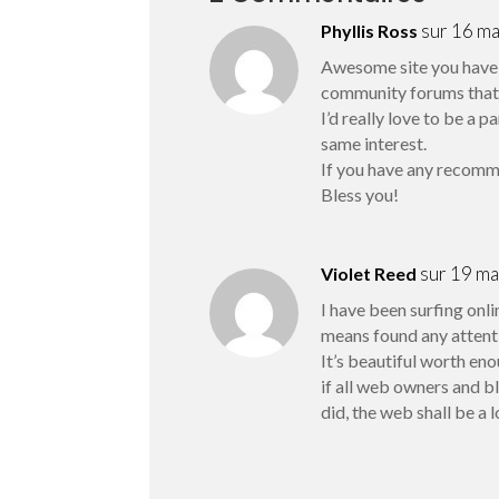
sur 16 m
Phyllis Ross
Awesome site you have h
community forums that c
I’d really love to be a 
same interest.
If you have any recomm
Bless you!
sur 19 m
Violet Reed
I have been surfing onli
means found any attenti
It’s beautiful worth eno
if all web owners and b
did, the web shall be a 